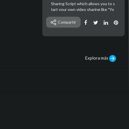
Sharing Script which allows you to s
tart your own video sharing like "Yo
uTube", anytime, anywhere!
Compartir
Explora más