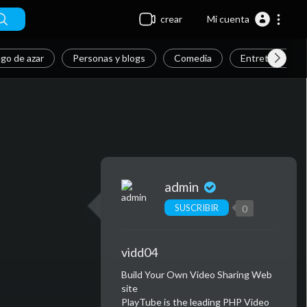
crear
Mi cuenta
go de azar
Personas y blogs
Comedia
Entretenimien
admin
SUSCRIBIR
0
vidd04
⁣Build Your Own Video Sharing Web
site
PlayTube is the leading PHP Video