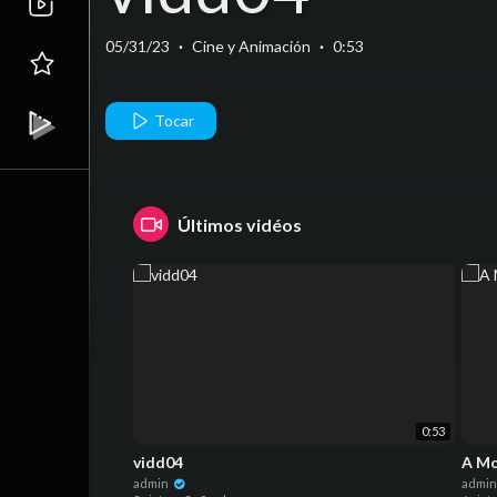
05/31/23
·
Cine y Animación
·
0:53
Tocar
Últimos vidéos
0:53
vidd04
A Mo
admin
admi