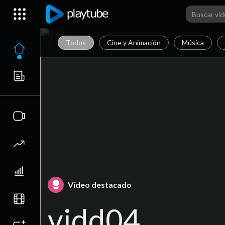
Todos
Cine y Animación
Música
Vídeo destacado
vidd04